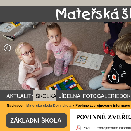
AKTUALITY
ŠKOLKA
JÍDELNA
FOTOGALERIE
DOK
Navigace:
Mateřská škola Dolní Lhota
>
Povinně zveřejňované informace
POVINNĚ ZVEŘ
ZÁKLADNÍ ŠKOLA
Povinně zveřejňované inform